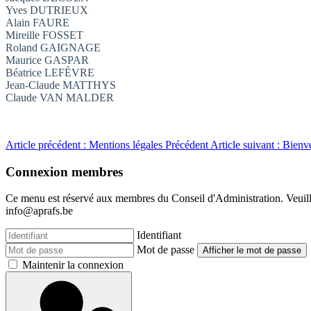
Yves DUTRIEUX
Alain F
AURE
Mireille F
OSSET
Roland G
AIGNAGE
Maurice G
ASPAR
Béatrice LEFÉVRE
Jean-Claude MATTHYS
Claude V
AN
M
ALDER
Article précédent : Mentions légales
Précédent
Article suivant : Bie
Connexion membres
Ce menu est réservé aux membres du Conseil d'Administration. Veuillez
info@aprafs.be
Identifiant
Mot de passe
Afficher le mot de passe
Maintenir la connexion