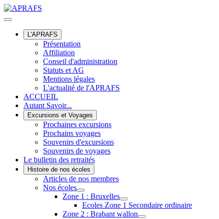
L'APRAFS
Présentation
Affiliation
Conseil d'administration
Statuts et AG
Mentions légales
L'actualité de l'APRAFS
ACCUEIL
Autant Savoir...
Excursions et Voyages
Prochaines excursions
Prochains voyages
Souvenirs d'excursions
Souvenirs de voyages
Le bulletin des retraités
Histoire de nos écoles
Articles de nos membres
Nos écoles
Zone 1 : Bruxelles
Ecoles Zone 1 Secondaire ordinaire
Zone 2 : Brabant wallon