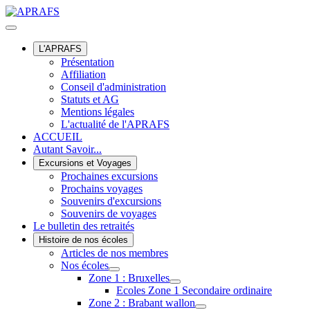
L'APRAFS
Présentation
Affiliation
Conseil d'administration
Statuts et AG
Mentions légales
L'actualité de l'APRAFS
ACCUEIL
Autant Savoir...
Excursions et Voyages
Prochaines excursions
Prochains voyages
Souvenirs d'excursions
Souvenirs de voyages
Le bulletin des retraités
Histoire de nos écoles
Articles de nos membres
Nos écoles
Zone 1 : Bruxelles
Ecoles Zone 1 Secondaire ordinaire
Zone 2 : Brabant wallon