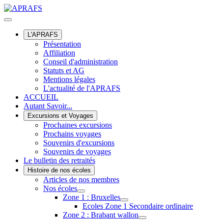
L'APRAFS
Présentation
Affiliation
Conseil d'administration
Statuts et AG
Mentions légales
L'actualité de l'APRAFS
ACCUEIL
Autant Savoir...
Excursions et Voyages
Prochaines excursions
Prochains voyages
Souvenirs d'excursions
Souvenirs de voyages
Le bulletin des retraités
Histoire de nos écoles
Articles de nos membres
Nos écoles
Zone 1 : Bruxelles
Ecoles Zone 1 Secondaire ordinaire
Zone 2 : Brabant wallon