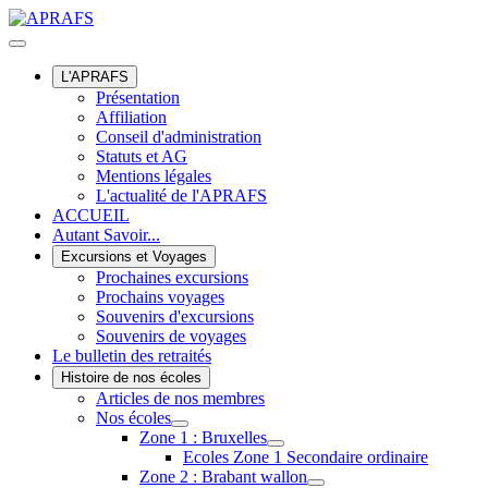
L'APRAFS
Présentation
Affiliation
Conseil d'administration
Statuts et AG
Mentions légales
L'actualité de l'APRAFS
ACCUEIL
Autant Savoir...
Excursions et Voyages
Prochaines excursions
Prochains voyages
Souvenirs d'excursions
Souvenirs de voyages
Le bulletin des retraités
Histoire de nos écoles
Articles de nos membres
Nos écoles
Zone 1 : Bruxelles
Ecoles Zone 1 Secondaire ordinaire
Zone 2 : Brabant wallon