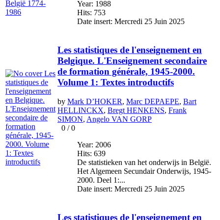
Year: 1988
Hits: 753
Date insert: Mercredi 25 Juin 2025
Les statistiques de l'enseignement en
Belgique. L'Enseignement secondaire
de formation générale, 1945-2000.
Volume 1: Textes introductifs
by
Mark D’HOKER
,
Marc DEPAEPE
,
Bart
HELLINCKX
,
Bregt HENKENS
,
Frank
SIMON
,
Angelo VAN GORP
0
/
0
Year: 2006
Hits: 639
De statistieken van het onderwijs in België.
Het Algemeen Secundair Onderwijs, 1945-
2000. Deel 1:...
Date insert: Mercredi 25 Juin 2025
Les statistiques de l'enseignement en